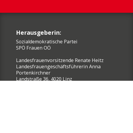
Herausgeberin:
Sozialdemokratische Partei
SPÖ Frauen OÖ
Landesfrauenvorsitzende Renate Heitz
Landesfrauengeschäftsführerin Anna
Portenkirchner
Landstraße 36, 4020 Linz
Kontakt:
Tel: 05 77 26 11 - 27
E-Mail:
frauen-ooe@spoe.at
Impressum
Rechtliche Hinweise & Datenschutz