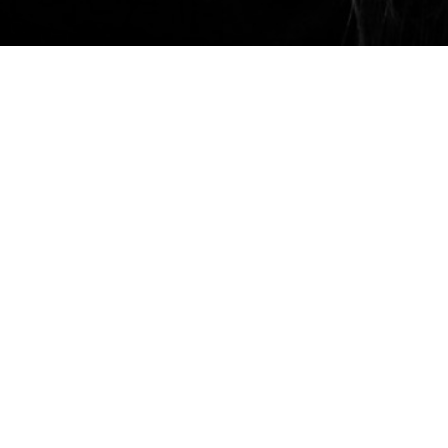
Gegen Gewalt an F
Anlässlich der Internationalen
das Recht auf ein gewaltfreies
Gewaltschutzzentrums OÖ eine
Die SPÖ Frauen OÖ setzen sich 
und dementsprechend dagegen h
GEGEN GEWALT
Soforthilfe und Unterstützung
Polizei: 133
Gewaltschutzzentrum OÖ: 0
Frauenhelpline: 0800 222 5
Männerinfo: 0800 400 777
OÖ-Krisenhilfe: 0732 2177