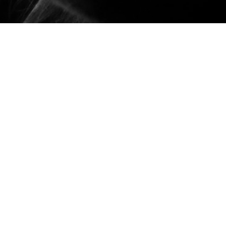
rauen
 16 Tage gegen Gewalt an Frauen von 25. November b
 Leben eingefordert. Die SPÖ Frauen Oberösterreich
 Kampagne gestartet.
gegen Gewalt an Frauen ein! Hier geht es darum, G
andeln zu können. Folge der Website:
:
732 60 77 60
55